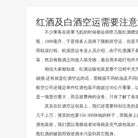
红酒及白酒空运需要注意
不少乘客在搭乘飞机的时候都会捎带几瓶红酒赠送
瓶，1000毫升，于是很多人选择了随航班空运，但
而耽误行程。机场货运专业人员介绍，由于红酒属于
装，然后每瓶酒之间放入填充物，最后用木箱打包作
相信大家都知道，红酒运输包装是整个过程中尤为
碰撞;还有就是红酒空运的话，需根据不同机场及不
航空公司还规定单件红酒包装不能超过30公斤重量，
是一项责任重大，而且挺费神的业务。只有了解了各
其实在红酒空运包装上，我们还需要特别注意的是
几千上万，便宜的也要150-300块钱的样子，而瓶
酒包装前，我们需以薄膜或者珍珠棉及充气袋包装好
瓶红酒的破损而致使酒水污染到其它瓶身。