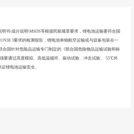
明书\成分说明\MSDS等根据民航规章要求，锂电池运输要符合国
符合UN38.3要求的检测报告，锂电池单独航空运输或与设备包装在一
是指在联合国针对危险品运输专门制定的《联合国危险物品运输试验和标
必须要通过高度模拟、高低温循环、振动试验、冲击试验、 55℃外
保证锂电池运输安全。